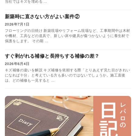
当社ではキズを埋める …
新築時に直さない方がよい案件②
2026年7月1日
フローリングの日焼け 新築現場やリフォーム現場など、工事期間中は木材
や機材、工具などの道具で、新しい床や建具が傷つかないように養生材で
保護をします。 その期 …
すぐ剥がれる補修と長持ちする補修の差？
2026年6月4日
キズ補修の違いを解説 キズ補修を依頼する際「とりあえず見た目がきれい
になれば十分」と考えている方も多いのではないでしょうか。施工直後
は、どの補修も一見すると …