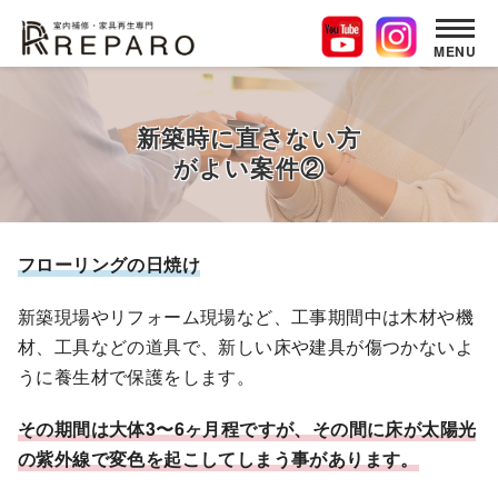
MENU
コ
ン
新築時に直さない方
テ
がよい案件②
ン
ツ
へ
移
フローリングの日焼け
動
新築現場やリフォーム現場など、工事期間中は木材や機
材、工具などの道具で、新しい床や建具が傷つかないよ
うに養生材で保護をします。
その期間は大体3〜6ヶ月程ですが、その間に床が太陽光
の紫外線で変色を起こしてしまう事があります。