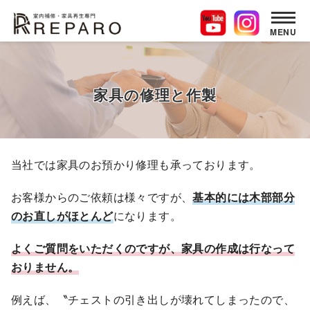
MENU
コ
ン
テ
家具の修理と作製
ン
ツ
へ
移
当社では家具のお預かり修理も承っております。
動
お客様からのご依頼は様々ですが、
基本的には木部部分
のお直しがほとんど
になります。
よくご質問をいただくのですが、家具の作成は行なって
おりません。
例えば、〝チェストの引き出しが壊れてしまったので、