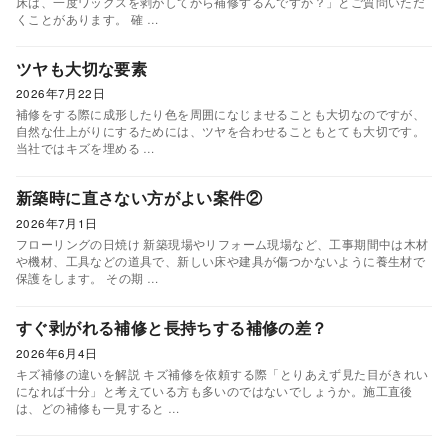
床は、一度ワックスを剥がしてから補修するんですか？」とご質問いただ
くことがあります。 確 …
ツヤも大切な要素
2026年7月22日
補修をする際に成形したり色を周囲になじませることも大切なのですが、
自然な仕上がりにするためには、ツヤを合わせることもとても大切です。
当社ではキズを埋める …
新築時に直さない方がよい案件②
2026年7月1日
フローリングの日焼け 新築現場やリフォーム現場など、工事期間中は木材
や機材、工具などの道具で、新しい床や建具が傷つかないように養生材で
保護をします。 その期 …
すぐ剥がれる補修と長持ちする補修の差？
2026年6月4日
キズ補修の違いを解説 キズ補修を依頼する際「とりあえず見た目がきれい
になれば十分」と考えている方も多いのではないでしょうか。施工直後
は、どの補修も一見すると …