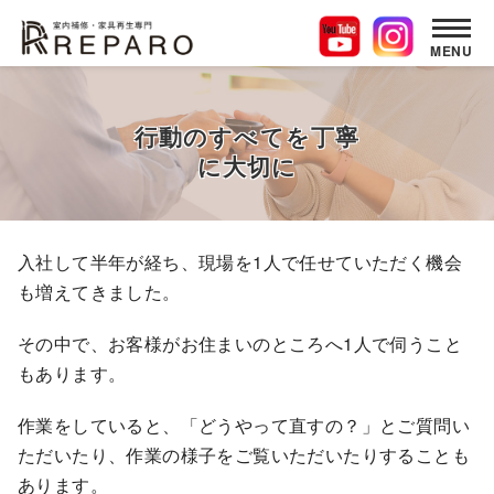
MENU
コ
ン
行動のすべてを丁寧
テ
に大切に
ン
ツ
へ
移
入社して半年が経ち、現場を1人で任せていただく機会
動
も増えてきました。
その中で、お客様がお住まいのところへ1人で伺うこと
もあります。
作業をしていると、「どうやって直すの？」とご質問い
ただいたり、作業の様子をご覧いただいたりすることも
あります。