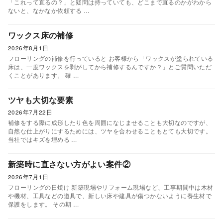
「これって直るの？」と疑問は持っていても、どこまで直るのかがわから
ないと、なかなか依頼する …
ワックス床の補修
2026年8月1日
フローリングの補修を行っていると お客様から「ワックスが塗られている
床は、一度ワックスを剥がしてから補修するんですか？」とご質問いただ
くことがあります。 確 …
ツヤも大切な要素
2026年7月22日
補修をする際に成形したり色を周囲になじませることも大切なのですが、
自然な仕上がりにするためには、ツヤを合わせることもとても大切です。
当社ではキズを埋める …
新築時に直さない方がよい案件②
2026年7月1日
フローリングの日焼け 新築現場やリフォーム現場など、工事期間中は木材
や機材、工具などの道具で、新しい床や建具が傷つかないように養生材で
保護をします。 その期 …