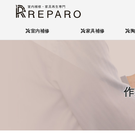
コ
ン
テ
ン
室内補修
家具補修
陶
ツ
へ
移
動
作