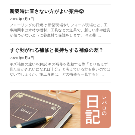
新築時に直さない方がよい案件②
2026年7月1日
フローリングの日焼け 新築現場やリフォーム現場など、工
事期間中は木材や機材、工具などの道具で、新しい床や建具
が傷つかないように養生材で保護をします。 その期 …
すぐ剥がれる補修と長持ちする補修の差？
2026年6月4日
キズ補修の違いを解説 キズ補修を依頼する際「とりあえず
見た目がきれいになれば十分」と考えている方も多いのでは
ないでしょうか。施工直後は、どの補修も一見すると …