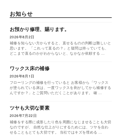
お知らせ
お預かり修理、賜ります。
2026年8月2日
補修を知らない方からすると、直せるものの判断は難しいと
思います。 「これって直るの？」と疑問は持っていても、
どこまで直るのかがわからないと、なかなか依頼する …
ワックス床の補修
2026年8月1日
フローリングの補修を行っていると お客様から「ワックス
が塗られている床は、一度ワックスを剥がしてから補修する
んですか？」とご質問いただくことがあります。 確 …
ツヤも大切な要素
2026年7月22日
補修をする際に成形したり色を周囲になじませることも大切
なのですが、 自然な仕上がりにするためには、ツヤを合わ
せることもとても大切です。 当社ではキズを埋める …